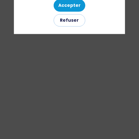
Accepter
de
Refuser
qui
parle
t-
on