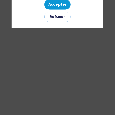
Accepter
public
Refuser
départemental
de
l’autonomie
pour