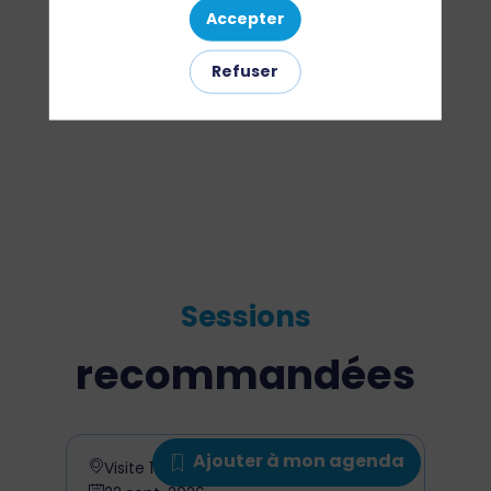
sept.
Accepter
2026
Refuser
—
11:15
-
11:30
Sessions
recommandées
Ajouter à mon agenda
Visite 1